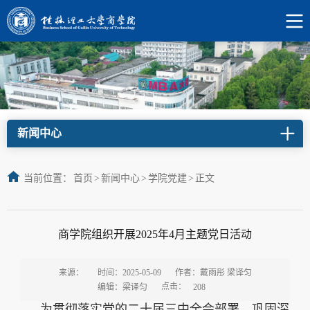
新闻中心
当前位置：
首页
>
新闻中心
>
学院党建
>
正文
商学院组织开展2025年4月主题党日活动
来源：
时间：2025-05-09
作者：戴雨彤 梁译匀
点击：
编辑：梁译匀
208
为贯彻落实党的二十届三中全会部署，巩固深