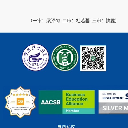
（一审：梁译匀 二审：杜若菡 三审：饶蠡）
屏风校区