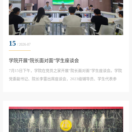
15
/ 2026-07
学院开展“院长面对面”学生座谈会
7月15日下午，学院在党员之家开展“院长面对面”学生座谈会。学院
党委副书记、院长李雷出席座谈会，2023级辅导员、学生代表参
会。交流环节，学生代表结合自身实际，围绕考研、考公、实习就
业等发展方向踊跃发言，坦诚分享个人规划、内心困惑与实际困
难。在认真听完同学们的发言后，李雷结合自身成长经历，以“过来
人”的视角勉励学生：一是要胸怀家国大局，锚定前行初心。主动将
个人理想追求融入党和国家发展大局，始终铭记母校...