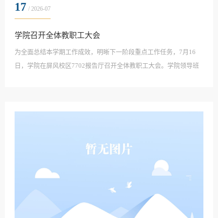
17
/ 2026-07
学院召开全体教职工大会
为全面总结本学期工作成效，明晰下一阶段重点工作任务，7月16
日，学院在屏风校区7702报告厅召开全体教职工大会。学院领导班
子及全体教职工参加会议，会议由学院党委书记王璐主持。大会现
场（一）会上，学院党委书记王璐以“回望·笃行·致远”为主题，全面
梳理本学期学院党建与思想政治教育、校园安全稳定、毕业生就业
等重点工作推进情况，系统总结各项工作取得的扎实成效，客观分
析当前工作存在的问题与不足。同时，结合学院工作...