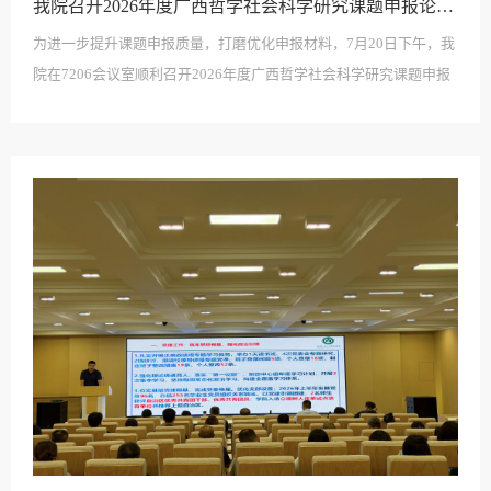
我院召开2026年度广西哲学社会科学研究课题申报论证会
为进一步提升课题申报质量，打磨优化申报材料，7月20日下午，我
院在7206会议室顺利召开2026年度广西哲学社会科学研究课题申报
论证会。本次会议由学院副院长何雅菲教授主持，卢智增副院长、
张兴旺教授、于世海教授担任论证专家，申报广西哲学社会科学研
究课题的老师参会。会上，各申报教师依次围绕各自课题的研究背
景、选题价值、研究框架、核心内容、创新亮点及预期成果等方面
进行简要汇报。评审专家组认真听取每一项课题汇报，...