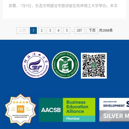
部署，7月9日，生态文明建设专题讲座在桂林理工大学举办。本次
讲座由自治区社科联主办，广西区域与城市经济研究会承办，桂林
理工大学商学院、广西资源环境科技创新与绿色低碳发展研究智库
等单位协办。广西社会科学普及专家、桂林理工大学李雷教授作专
...
上页
1
2
3
4
5
207
下页
共2068条
题分享，自治区社科联学会部副主任钟智全、桂林理工大学商学院
200余名师生参加。 讲座首先系统解读习近平生态文明...