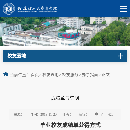
校友园地
当前位置：
首页
>
校友园地
>
校友服务
>
办事指南
>
正文
成绩单与证明
点击：
来源：
时间：2018-11-20
作者：
编辑：
620
毕业校友成绩单获得方式