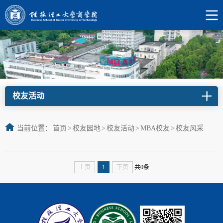
校友活动
当前位置：
首页
>
校友园地
>
校友活动
>
MBA校友
>
校友风采
上页
1
下页
共0条